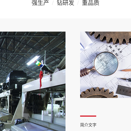
强生产
/
钻研发
/
重品质
简介文字